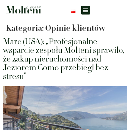
Czego szukasz?
Przydatne informacje
Lokalizacje i kontakt
Kategoria:
Opinie klientów
Marc (USA): „Profesjonalne
wsparcie zespołu Molteni sprawiło,
że zakup nieruchomości nad
Jeziorem Como przebiegł bez
stresu”