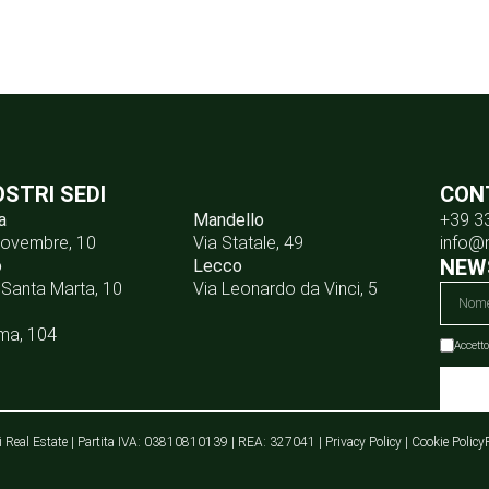
OSTRI SEDI
CON
a
Mandello
+39 3
Novembre, 10
Via Statale, 49
info@
NEW
o
Lecco
 Santa Marta, 10
Via Leonardo da Vinci, 5
ma, 104
Accetto
 Real Estate | Partita IVA: 03810810139 | REA: 327041 |
Privacy Policy
|
Cookie Policy